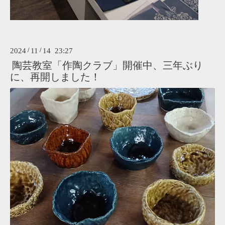
2024
/
11
/
14 23:27
陶芸教室「作陶クラブ」開催中、三年ぶり
に、再開しました！