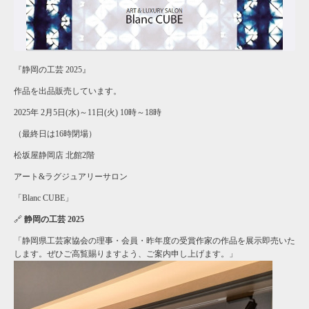
『静岡の工芸 2025』
作品を出品販売しています。
2025年 2月5日(水)～11日(火) 10時～18時
（最終日は16時閉場）
松坂屋静岡店 北館2階
アート&ラグジュアリーサロン
「Blanc CUBE」
🔗
静岡の工芸 2025
「静岡県工芸家協会の理事・会員・昨年度の受賞作家の作品を展示即売いた
します。ぜひご高覧賜りますよう、ご案内申し上げます。」