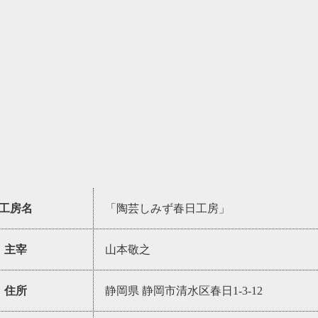
工房名
「陶芸しみず春日工房」
主宰
山本敬之
住所
静岡県 静岡市清水区春日1-3-12