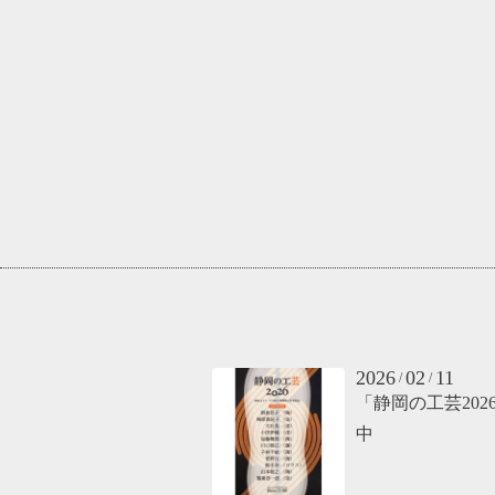
2026
02
11
/
/
「静岡の工芸202
中