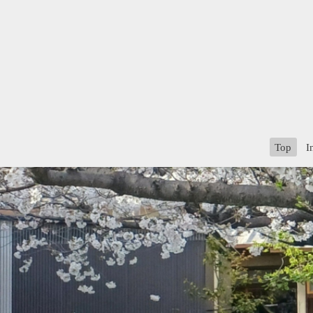
Top
I