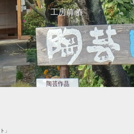
陶芸教室 「作陶クラブ」
工房前 春
ト」